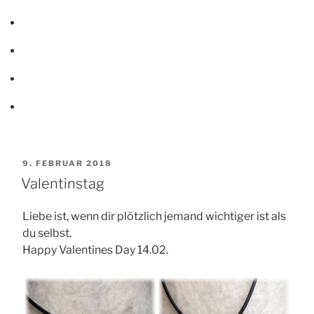
VERÖFFENTLICHT
9. FEBRUAR 2018
AM
Valentinstag
Liebe ist, wenn dir plötzlich jemand wichtiger ist als
du selbst.
Happy Valentines Day 14.02.