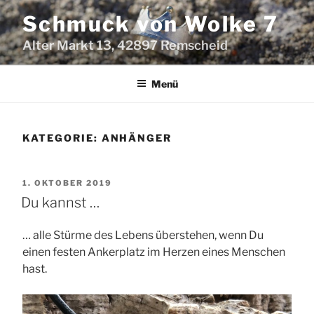
Zum
Schmuck von Wolke 7
Inhalt
springen
Alter Markt 13, 42897 Remscheid
Menü
KATEGORIE:
ANHÄNGER
VERÖFFENTLICHT
1. OKTOBER 2019
AM
Du kannst …
… alle Stürme des Lebens überstehen, wenn Du
einen festen Ankerplatz im Herzen eines Menschen
hast.