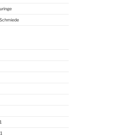
auringe
 Schmiede
1
1